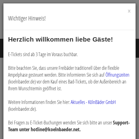
×
Wichtiger Hinweis!
Herzlich willkommen liebe Gäste!
Menü E
E-Tickets sind ab 3 Tage im Voraus buchbar.
Bitte beachten Sie, dass unsere Freibäder traditionell über die flexible
Ampelphase gesteuert werden. Bitte informieren Sie sich auf
Öffnungszeiten
Kursplan
(koelnbaeder.de) vor dem Kauf eines Bad-Tickets, ob der Außenbereich an
Ihrem Wunschtermin geöffnet ist.
Weitere Informationen finden Sie hier:
Aktuelles - KölnBäder GmbH
(koelnbaeder.de).
Kurs
Bei Fragen zu E-Ticket-Buchungen wenden Sie sich bitte an unser
alle
Support-
Team unter hotline@koelnbaeder.net.
Bad | Sauna | Eisbereich