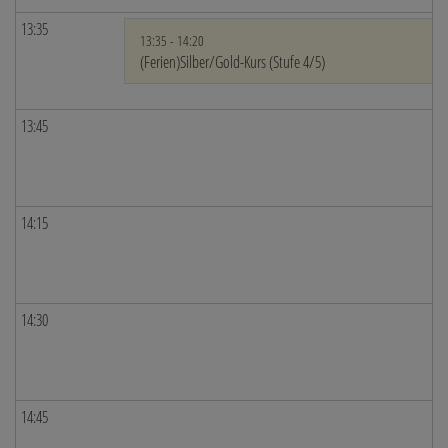
13:35
13:35 - 14:20
(Ferien)Silber/Gold-Kurs (Stufe 4/5)
13:45
14:15
14:30
14:45