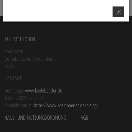
OK
Zahlmethoden
Kreditkarte
Guthabenkonto / Vorteilskarte
PayPal
Kontakt
Homepage:
www.koelnbaeder.de
Telefon: 0221 - 280 380
Kontaktformular:
https://www.koelnbaeder.de/dialog/
Haus- und Nutzungsordnung
AGB