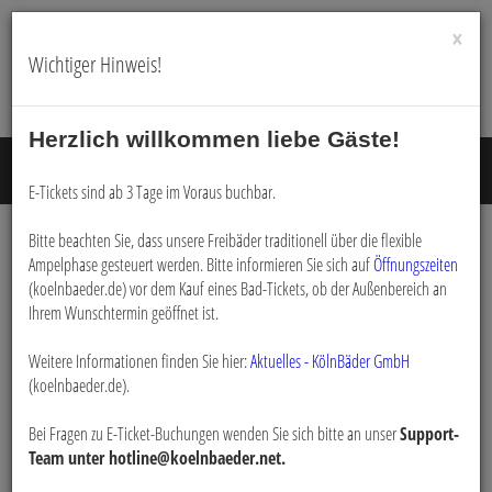
×
Wichtiger Hinweis!
Herzlich willkommen liebe Gäste!
Menü E
E-Tickets sind ab 3 Tage im Voraus buchbar.
Bitte beachten Sie, dass unsere Freibäder traditionell über die flexible
Ampelphase gesteuert werden. Bitte informieren Sie sich auf
Öffnungszeiten
E-Tickets - Chorweilerbad -
(koelnbaeder.de) vor dem Kauf eines Bad-Tickets, ob der Außenbereich an
Ihrem Wunschtermin geöffnet ist.
Tagesauswahl
Weitere Informationen finden Sie hier:
Aktuelles - KölnBäder GmbH
(koelnbaeder.de).
E-Tickets
Filialauswahl (Chorweilerbad)
Tagesauswahl
Bei Fragen zu E-Ticket-Buchungen wenden Sie sich bitte an unser
Support-
Team unter hotline@koelnbaeder.net.