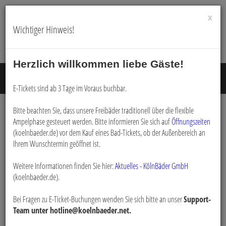
×
Wichtiger Hinweis!
Herzlich willkommen liebe Gäste!
Menü E
E-Tickets sind ab 3 Tage im Voraus buchbar.
Bitte beachten Sie, dass unsere Freibäder traditionell über die flexible
Ampelphase gesteuert werden. Bitte informieren Sie sich auf
Öffnungszeiten
E-Tickets - Agrippabad Sauna -
(koelnbaeder.de) vor dem Kauf eines Bad-Tickets, ob der Außenbereich an
Ihrem Wunschtermin geöffnet ist.
Tagesauswahl
Weitere Informationen finden Sie hier:
Aktuelles - KölnBäder GmbH
(koelnbaeder.de).
E-Tickets
Filialauswahl (Agrippabad Sauna)
Tagesauswahl
Bei Fragen zu E-Ticket-Buchungen wenden Sie sich bitte an unser
Support-
Team unter hotline@koelnbaeder.net.