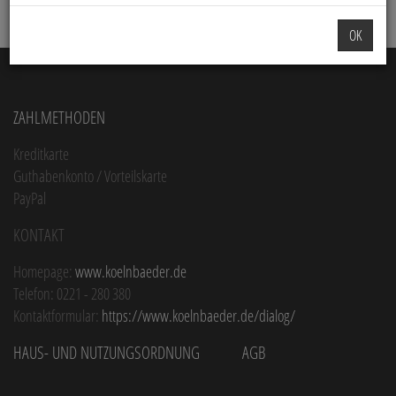
OK
Zahlmethoden
Kreditkarte
Guthabenkonto / Vorteilskarte
PayPal
Kontakt
Homepage:
www.koelnbaeder.de
Telefon: 0221 - 280 380
Kontaktformular:
https://www.koelnbaeder.de/dialog/
Haus- und Nutzungsordnung
AGB