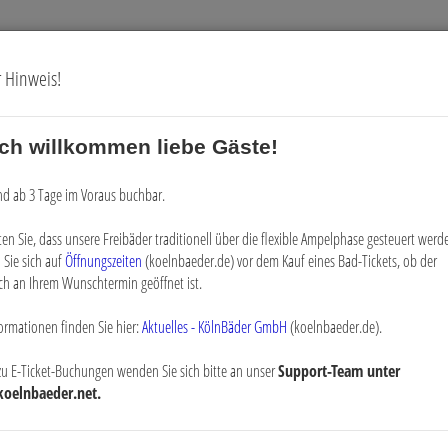
r Hinweis!
ich willkommen liebe Gäste!
Gutscheine
Digitale Vorteilskarte
ind ab 3 Tage im Voraus buchbar.
ten Sie, dass unsere Freibäder traditionell über die flexible Ampelphase gesteuert werde
esauswahl
 Sie sich auf
Öffnungszeiten
(koelnbaeder.de) vor dem Kauf eines Bad-Tickets, ob der
ch an Ihrem Wunschtermin geöffnet ist.
ormationen finden Sie hier:
Aktuelles - KölnBäder GmbH
(koelnbaeder.de).
zu E-Ticket-Buchungen wenden Sie sich bitte an unser
Support-Team unter
koelnbaeder.net.