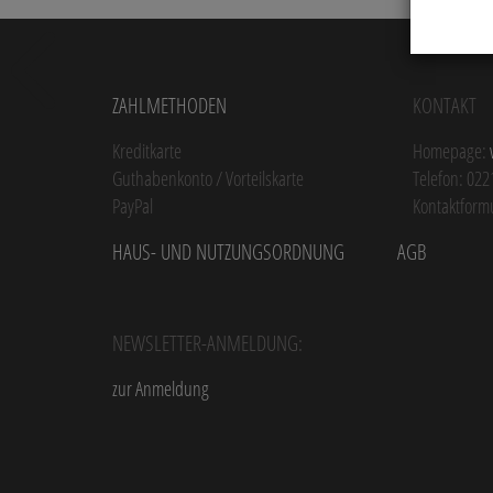
Zahlmethoden
Kontakt
Kreditkarte
Homepage:
Guthabenkonto / Vorteilskarte
Telefon: 022
PayPal
Kontaktform
Haus- und Nutzungsordnung
AGB
Newsletter-Anmeldung:
zur Anmeldung