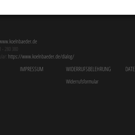
www.koelnbaeder.de
1 - 280 380
ular:
https://www.koelnbaeder.de/dialog/
Impressum
Widerrufsbelehrung
Dat
Widerrufsformular