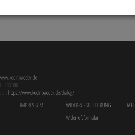
Passwort vergessen
Login
www.koelnbaeder.de
1 - 280 380
ular:
https://www.koelnbaeder.de/dialog/
Impressum
Widerrufsbelehrung
Dat
Widerrufsformular