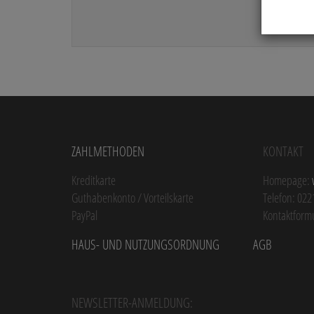
Zahlmethoden
Kontakt
Kreditkarte
Homepage:
Guthabenkonto / Vorteilskarte
Telefon: 022
PayPal
Kontaktform
Haus- und Nutzungsordnung
AGB
Newsletter-Anmeldung: