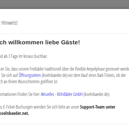
r Hinweis!
ich willkommen liebe Gäste!
Gutscheine
Digitale Vorteilskarte
ind ab 3 Tage im Voraus buchbar.
Registrierung für 
ten Sie, dass unsere Freibäder traditionell über die flexible Ampelphase gesteuert werde
 Sie sich auf
Öffnungszeiten
(koelnbaeder.de) vor dem Kauf eines Bad-Tickets, ob der
ch an Ihrem Wunschtermin geöffnet ist.
Hier können Sie sich registrieren:
ormationen finden Sie hier:
Aktuelles - KölnBäder GmbH
(koelnbaeder.de).
zu E-Ticket-Buchungen wenden Sie sich bitte an unser
Support-Team unter
koelnbaeder.net.
ekennzeichneten Felder sind Pflichtfelder