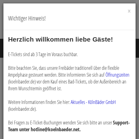
×
Wichtiger Hinweis!
Herzlich willkommen liebe Gäste!
Menü E
E-Tickets sind ab 3 Tage im Voraus buchbar.
Bitte beachten Sie, dass unsere Freibäder traditionell über die flexible
Login
Ampelphase gesteuert werden. Bitte informieren Sie sich auf
Öffnungszeiten
(koelnbaeder.de) vor dem Kauf eines Bad-Tickets, ob der Außenbereich an
Ihrem Wunschtermin geöffnet ist.
Bitte loggen Sie sich mit dem untenstehenden Formular ein.
Weitere Informationen finden Sie hier:
*
Aktuelles - KölnBäder GmbH
E-Mail:
(koelnbaeder.de).
Bei Fragen zu E-Ticket-Buchungen wenden Sie sich bitte an unser
Support-
*
Passwort:
Team unter hotline@koelnbaeder.net.