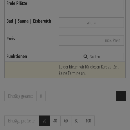
alle
Suchen
Leider bieten wir für diesen Kurs zur Zeit
keine Termine an.
Einträge gesamt:
0
1
Einträge pro Seite:
20
40
60
80
100