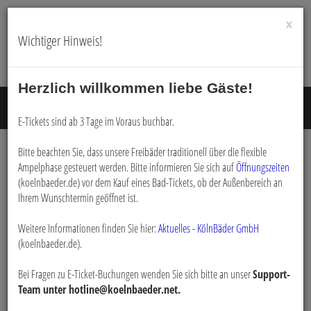
×
Wichtiger Hinweis!
Herzlich willkommen liebe Gäste!
Menü E
E-Tickets sind ab 3 Tage im Voraus buchbar.
Bitte beachten Sie, dass unsere Freibäder traditionell über die flexible
Ampelphase gesteuert werden. Bitte informieren Sie sich auf
Öffnungszeiten
Buchen
(koelnbaeder.de) vor dem Kauf eines Bad-Tickets, ob der Außenbereich an
Ihrem Wunschtermin geöffnet ist.
Weitere Informationen finden Sie hier:
Aktuelles - KölnBäder GmbH
(koelnbaeder.de).
Startchancen-Programm (Schulen)
Bei Fragen zu E-Ticket-Buchungen wenden Sie sich bitte an unser
Support-
Team unter hotline@koelnbaeder.net.