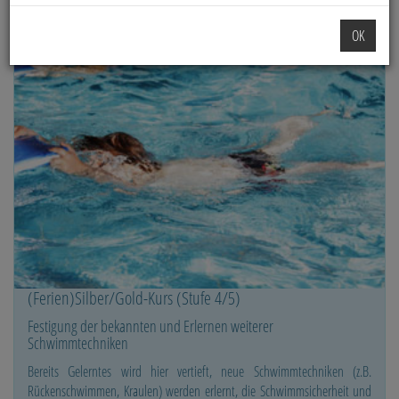
OK
(Ferien)Silber/Gold-Kurs (Stufe 4/5)
Festigung der bekannten und Erlernen weiterer
Schwimmtechniken
Bereits Gelerntes wird hier vertieft, neue Schwimmtechniken (z.B.
Rückenschwimmen, Kraulen) werden erlernt, die Schwimmsicherheit und