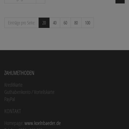
Einträge pro Seite:
20
40
60
80
100
Zahlmethoden
Kreditkarte
Guthabenkonto / Vorteilskarte
PayPal
Kontakt
Homepage:
www.koelnbaeder.de