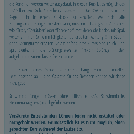
die Kondition werden weiter ausgebaut. In diesem Kurs ist es möglich das
DSA-Silber bzw. Gold Abzeichen zu absolvieren. Das DSA -Gold- ist in der
Regel nicht in einem Kursblock zu schaffen. Wer nicht alle
Prüfungsanforderungen meistern kann, muss nicht traurig sein. Abzeichen
wie “Trixi“, “Seeräuber“ oder “Totenkopf“ motivieren die Kinder, mit Spaß
weiter an ihren Schwimmfähigkeiten zu arbeiten. Achtung!!! In Bädern
ohne Sprungtürme erhalten Sie am Anfang Ihres Kurses eine Tauch- und
Sprungkarte, um die prüfungsrelevanten 1m/3m Sprünge in den
aufgelisteten Bädern kostenfrei zu absolvieren.
Der Erwerb eines Schwimmabzeichens hängt vom individuellen
Leistungsstand ab – eine Garantie für das Bestehen können wir daher
nicht geben.
Schwimmprüfungen müssen ohne Hilfsmittel (z.B. Schwimmbrille,
Neoprenanzug usw.) durchgeführt werden.
Versäumte Einzelstunden können leider nicht erstattet oder
nachgeholt werden. Grundsätzlich ist es nicht möglich, einen
gebuchten Kurs während der Laufzeit zu