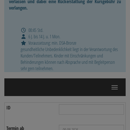
verlassen und dabei eine Rückerstattung der Kursgebühr zu
verlangen.
00:45 Std.
6 J. bis 14 J. u. 1 Mon.
Voraussetzung: min. DSA-Bronze
gesundheitliche Unbedenklichkeit liegt in der Verantwortung des
Kunden/Teilnehmers. Kinder mit Einschränkungen und
Behinderungen können nach Absprache und mit Begleitperson
sehr gern teilnehmen.
Navigatio