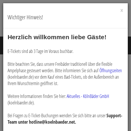
×
Wichtiger Hinweis!
Herzlich willkommen liebe Gäste!
Menü E
E-Tickets sind ab 3 Tage im Voraus buchbar.
Bitte beachten Sie, dass unsere Freibäder traditionell über die flexible
Ampelphase gesteuert werden. Bitte informieren Sie sich auf
Öffnungszeiten
Buchen
(koelnbaeder.de) vor dem Kauf eines Bad-Tickets, ob der Außenbereich an
Ihrem Wunschtermin geöffnet ist.
Weitere Informationen finden Sie hier:
Aktuelles - KölnBäder GmbH
(koelnbaeder.de).
Schwimmförderunterricht
Bei Fragen zu E-Ticket-Buchungen wenden Sie sich bitte an unser
Support-
Förderunterricht Schwimmen
Team unter hotline@koelnbaeder.net.
Förderunterricht Klasse 3 und 4