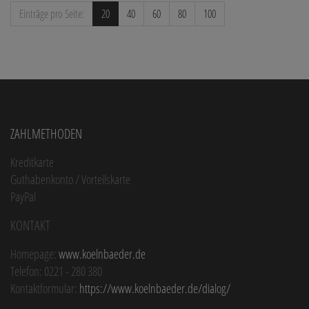
Einträge pro Seite:
20
40
60
80
100
Zahlmethoden
Kreditkarte
Guthabenkonto / Vorteilskarte
PayPal
Kontakt
Homepage:
www.koelnbaeder.de
Telefon: 0221 - 280 380
Kontaktformular:
https://www.koelnbaeder.de/dialog/