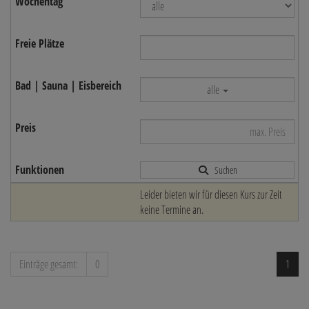
alle
Suchen
Leider bieten wir für diesen Kurs zur Zeit
keine Termine an.
Einträge gesamt:
0
1