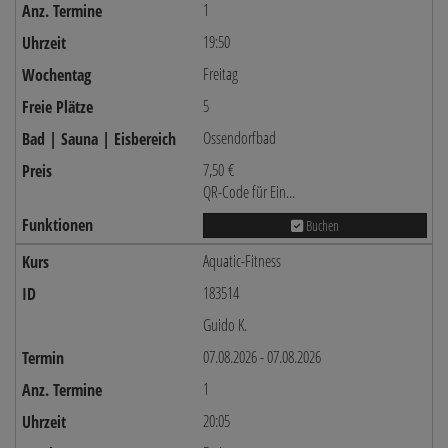
1
19:50
Freitag
5
Ossendorfbad
7,50 €
QR-Code für Ein...
Buchen
Aquatic-Fitness
183514
Guido K.
07.08.2026 - 07.08.2026
1
20:05