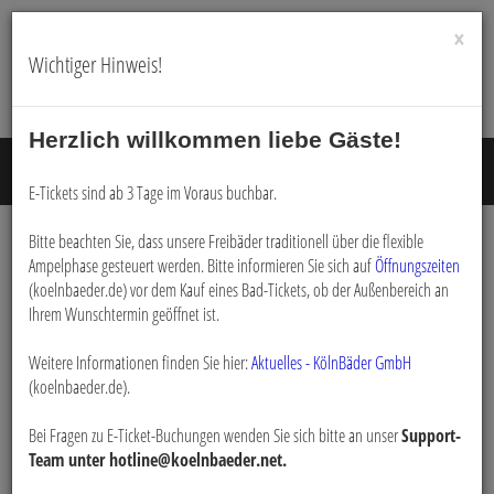
×
Wichtiger Hinweis!
Herzlich willkommen liebe Gäste!
Menü E
E-Tickets sind ab 3 Tage im Voraus buchbar.
Bitte beachten Sie, dass unsere Freibäder traditionell über die flexible
Ampelphase gesteuert werden. Bitte informieren Sie sich auf
Öffnungszeiten
Buchen
(koelnbaeder.de) vor dem Kauf eines Bad-Tickets, ob der Außenbereich an
Ihrem Wunschtermin geöffnet ist.
Weitere Informationen finden Sie hier:
Aktuelles - KölnBäder GmbH
(koelnbaeder.de).
Navigatio
Bei Fragen zu E-Ticket-Buchungen wenden Sie sich bitte an unser
Support-
Team unter hotline@koelnbaeder.net.