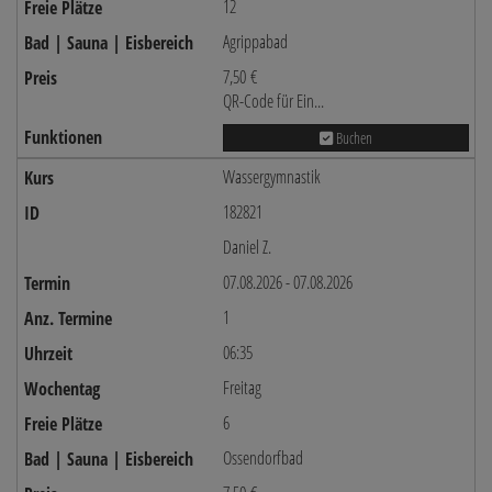
12
Agrippabad
7,50 €
QR-Code für Ein...
Buchen
Wassergymnastik
182821
Daniel Z.
07.08.2026 - 07.08.2026
1
06:35
Freitag
6
Ossendorfbad