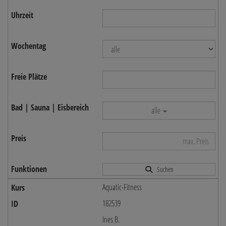
alle
Suchen
Aquatic-Fitness
182539
Ines B.