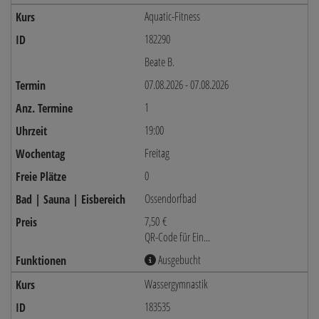
Aquatic-Fitness
182290
Beate B.
07.08.2026 - 07.08.2026
1
19:00
Freitag
0
Ossendorfbad
7,50 €
QR-Code für Ein...
Ausgebucht
Wassergymnastik
183535