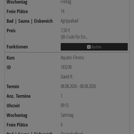
Freitag
14
Agrippabad
7,50 €
QR-Code für Ein...
Buchen
Aquatic-Fitness
183238
David R.
08.08.2026 - 08.08.2026
1
09:15
Samstag
6