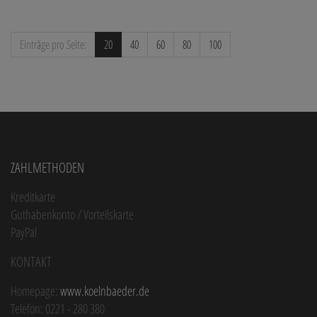
Einträge pro Seite:
20
40
60
80
100
Zahlmethoden
Kreditkarte
Guthabenkonto / Vorteilskarte
PayPal
Kontakt
Homepage:
www.koelnbaeder.de
Telefon: 0221 - 280 380