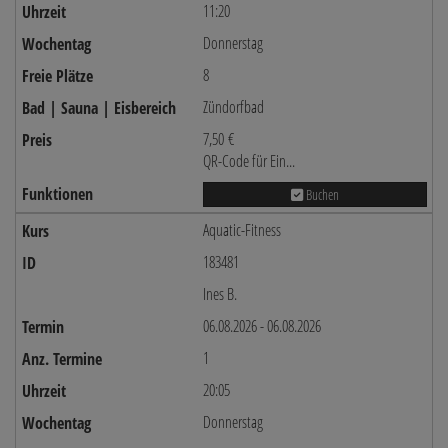
11:20
Donnerstag
8
Zündorfbad
7,50 €
QR-Code für Ein...
Buchen
Aquatic-Fitness
183481
Ines B.
06.08.2026 - 06.08.2026
1
20:05
Donnerstag